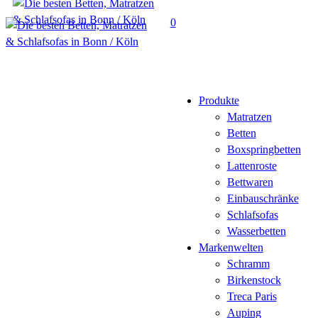
Skip
search
0
to
main
Menu
content
Produkte
Matratzen
Betten
Boxspringbetten
Lattenroste
Bettwaren
Einbauschränke
Schlafsofas
Wasserbetten
Markenwelten
Schramm
Birkenstock
Treca Paris
Auping